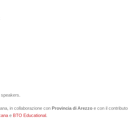
a
e speakers.
na, in collaborazione con
Provincia di Arezzo
e con il contributo
cana
e
BTO Educational
.